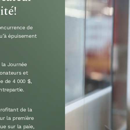
ité!
oncurrence de
qu’à épuisement
 la Journée
donateurs et
e de 4 000 $,
trepartie.
rofitant de la
ur la première
e sur la paie,