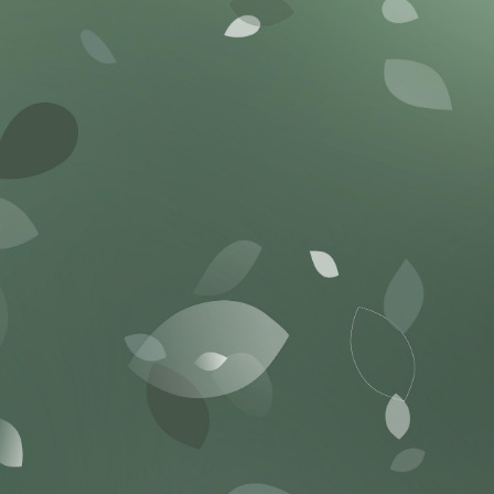
collecte de renseignements personnel
nts personnels contenus dans ce formulaire sont recueillis en vertu
Ottawa, 1965 et conformément à la Loi sur l’accès à l’information et 
ous les utiliserons pour pouvoir traiter votre don, produire un reçu, 