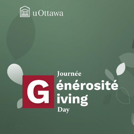
Avis de 
Les renseigneme
l’Université d’
la vie privée. N