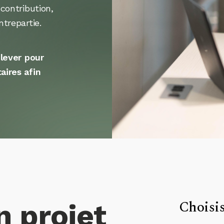
 contribution,
trepartie.
lever pour
ires afin
Choisis
n projet