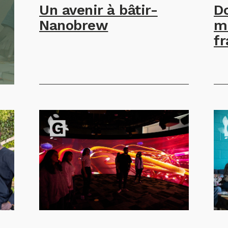
Un avenir à bâtir-
D
Nanobrew
m
f