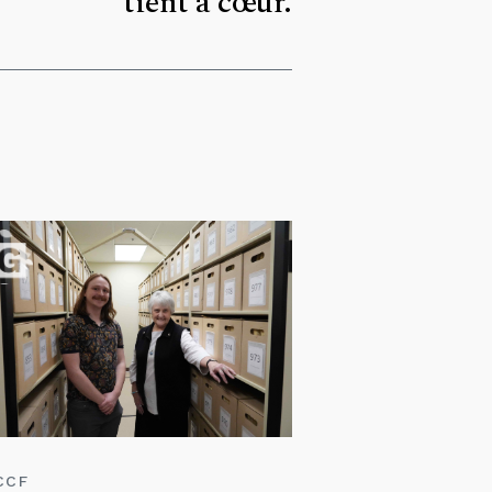
tient à cœur.
CCF