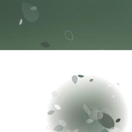
données personn
services offert
tenir au coura
bénévolat. Si vo
renseignements
5857 ou au 1-8