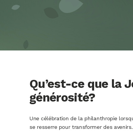
elles à jour, vous informer sur les programmes, événements, activit
s aux diplômés et diplômées par l’Université et ses partenaires d’affin
nt des nouvelles, des campagnes de financement et des occasions d
us avez des questions sur la collecte, l’utilisation et la divulgation 
, veuillez communiquer avec le Bureau des relations avec les diplô
00-465-1888, ou écrire à l’adresse
diplomes@uOttawa.ca
.
Qu’est-ce que la 
générosité?
Une célébration de la philanthropie lors
se resserre pour transformer des avenirs