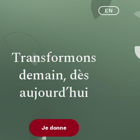
EN
Transformons
demain
,
dès
aujourd’hui
s
Je donne
 de la Loi de
la protection de
mettre vos