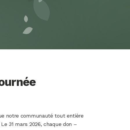
és, produits et
ité, et vous
e dons et de
de ces
més au 613-562-
Journée
que notre communauté tout entière
. Le 31 mars 2026, chaque don –